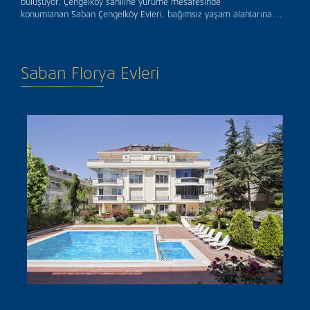
buluşuyor. Çengelköy sahiline yürüme mesafesinde
konumlanan Saban Çengelköy Evleri, bağımsız yaşam alanlarına…
Saban Florya Evleri